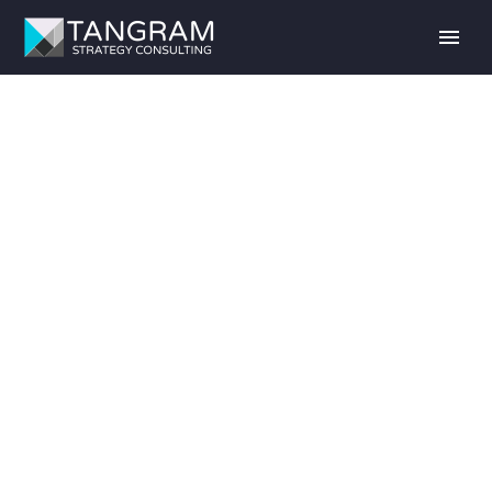
MOBILITÄT IN DER
SCHWEIZ IN 2040
Entwicklungsplan Mobilität 2040 für den Schweizer
Bundesrat.